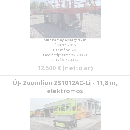
Munkamagasság: 12 m
Évjárat: 2016
Üzemóra: 506
Emelőteljesítmény: 700 kg
Önsúly: 5700 kg
12.500 € (nettó ár)
ÚJ- Zoomlion ZS1012AC-Li - 11,8 m,
elektromos