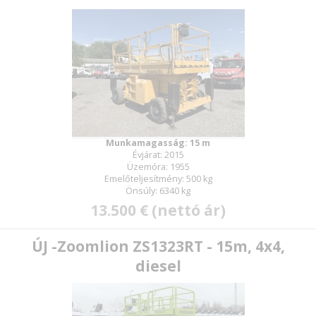
Munkamagasság: 15 m
Évjárat: 2015
Üzemóra: 1955
Emelőteljesítmény: 500 kg
Önsúly: 6340 kg
13.500 € (nettó ár)
ÚJ -Zoomlion ZS1323RT - 15m, 4x4,
diesel