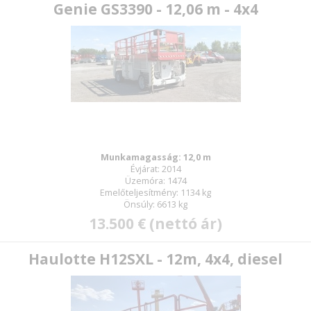
Genie GS3390 - 12,06 m - 4x4
Munkamagasság: 12,0 m
Évjárat: 2014
Üzemóra: 1474
Emelőteljesítmény: 1134 kg
Önsúly: 6613 kg
13.500 € (nettó ár)
Haulotte H12SXL - 12m, 4x4, diesel