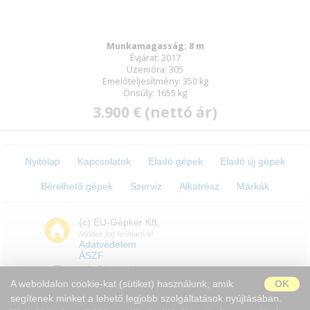
Munkamagasság: 8 m
Évjárat: 2017
Üzemóra: 305
Emelőteljesítmény: 350 kg
Önsúly: 1655 kg
3.900 € (nettó ár)
Nyitólap
Kapcsolatok
Eladó gépek
Eladó új gépek
Bérelhető gépek
Szerviz
Alkatrész
Márkák
(c) EU-Gépker Kft,
Minden jog fenntartva!
Adatvédelem
ÁSZF
info@boomlift.eu
A weboldalon cookie-kat (sütiket) használunk, amik
OK
segítenek minket a lehető legjobb szolgáltatások nyújtásában.