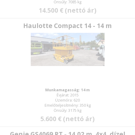
Önsúly: 7085 kg
14.500 € (nettó ár)
Haulotte Compact 14 - 14 m
Munkamagasság: 14 m
Évjárat: 2015
Üzemóra: 620
Emelőteljesítmény: 350 kg
Önsúly: 3175 kg
5.600 € (nettó ár)
Genie GS4069 RT - 14,02 m, 4x4, dízel