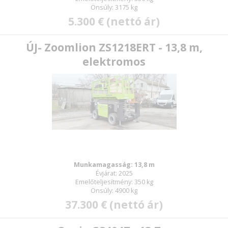
Önsúly: 3175 kg
5.300 € (nettó ár)
ÚJ- Zoomlion ZS1218ERT - 13,8 m,
elektromos
Munkamagasság: 13,8 m
Évjárat: 2025
Emelőteljesítmény: 350 kg
Önsúly: 4900 kg
37.300 € (nettó ár)