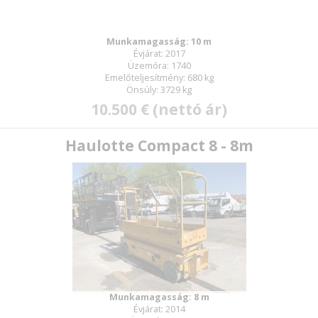
Munkamagasság: 10 m
Évjárat: 2017
Üzemóra: 1740
Emelőteljesítmény: 680 kg
Önsúly: 3729 kg
10.500 € (nettó ár)
Haulotte Compact 8 - 8m
Munkamagasság: 8 m
Évjárat: 2014