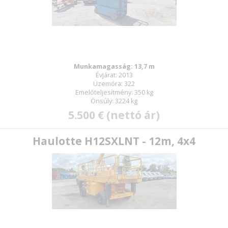
Munkamagasság: 13,7 m
Évjárat: 2013
E-mail:
Üzemóra: 322
Emelőteljesítmény: 350 kg
Önsúly: 3224 kg
5.500 € (nettó ár)
Jelszó:
Haulotte H12SXLNT - 12m, 4x4
Új jelszó