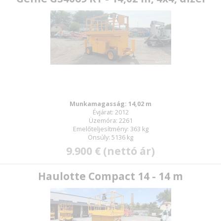
Munkamagasság: 14,02 m
Évjárat: 2012
Üzemóra: 2261
Emelőteljesítmény: 363 kg
Önsúly: 5136 kg
9.900 € (nettó ár)
Haulotte Compact 14 - 14 m