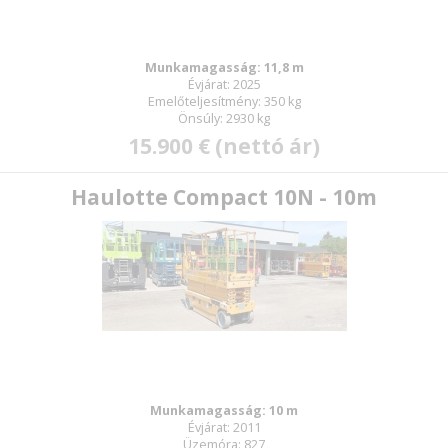
Munkamagasság: 11,8 m
Évjárat: 2025
Emelőteljesítmény: 350 kg
Önsúly: 2930 kg
15.900 € (nettó ár)
Haulotte Compact 10N - 10m
Munkamagasság: 10 m
Évjárat: 2011
Üzemóra: 827