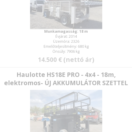
Munkamagasság: 18 m
Évjárat: 2014
Üzemóra: 2326
Emelőteljesítmény: 680 kg
Önsúly: 7906 kg
14.500 € (nettó ár)
Haulotte HS18E PRO - 4x4 - 18m,
elektromos- ÚJ AKKUMULÁTOR SZETTEL