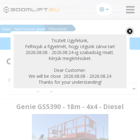
bezárás
Gépek
Eladó használt gépek
Ollós emelők
Tisztelt Ügyfelünk,
Termékek szűrése
Felhívjuk a figyelmét, hogy cégünk zárva tart
2026.08.08 - 2026.08.24-ig szabadság miatt.
Kérjük megértésüket.
Ollós emelők
Dear Customer.
We will be close 2026.08.08 - 2026.08.24
Rendezés:
Thanks for your understanding!
Genie GS5390 - 18m - 4x4 - Diesel