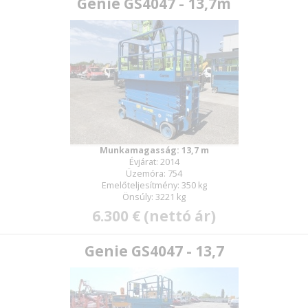
Genie GS4047 - 13,7m
Munkamagasság: 13,7 m
Évjárat: 2014
Üzemóra: 754
Emelőteljesítmény: 350 kg
Önsúly: 3221 kg
6.300 € (nettó ár)
Genie GS4047 - 13,7