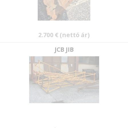
2.700 € (nettó ár)
JCB JIB