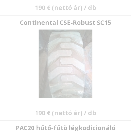
190 € (nettó ár) / db
Continental CSE-Robust SC15
E-mail:
190 € (nettó ár) / db
Jelszó:
PAC20 hűtő-fűtö légkodicionáló