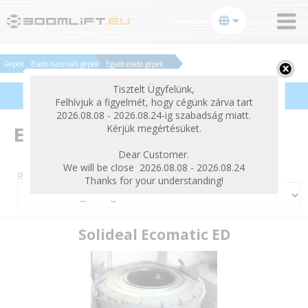
bezárás
Gépek
Eladó használt gépek
Egyéb eladó gépek
Tisztelt Ügyfelünk,
Termékek szűrése
Felhívjuk a figyelmét, hogy cégünk zárva tart
2026.08.08 - 2026.08.24-ig szabadság miatt.
Kérjük megértésüket.
Egyéb eladó gépek
Dear Customer.
We will be close 2026.08.08 - 2026.08.24
Rendezés:
Thanks for your understanding!
Solideal Ecomatic ED