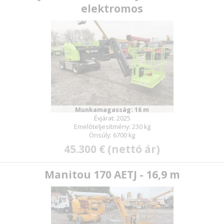
elektromos
Munkamagasság: 16 m
Évjárat: 2025
Emelőteljesítmény: 230 kg
Önsúly: 6700 kg
45.300 € (nettó ár)
Manitou 170 AETJ - 16,9 m
E-mail: