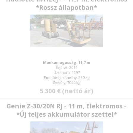
*Rossz állapotban*
Munkamagasság: 11,7 m
Évjárat: 2011
Üzemóra: 1297
Emelőteljesítmény: 230 kg
Önsúly: 7040 kg
5.300 € (nettó ár)
Genie Z-30/20N RJ - 11 m, Elektromos -
*Új teljes akkumulátor szettel*