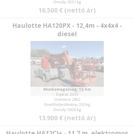
Önsúly: 6521 kg
16.500 € (nettó ár)
Haulotte HA120PX - 12,4m - 4x4x4 -
diesel
Munkamagasság: 12,4 m
Évjárat: 2015
Üzemóra: 2852
Emelőteljesítmény: 230 kg
Önsúly: 5620 kg
13.900 € (nettó ár)
Haulotte HA12CJ+ - 11,7 m, elektromos