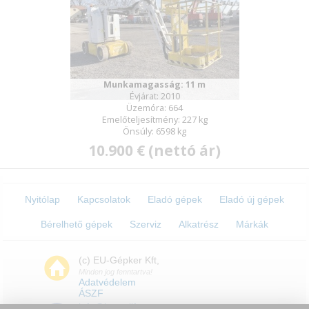
Munkamagasság: 11 m
Évjárat: 2010
Üzemóra: 664
Emelőteljesítmény: 227 kg
Önsúly: 6598 kg
10.900 € (nettó ár)
Nyitólap
Kapcsolatok
Eladó gépek
Eladó új gépek
Bérelhető gépek
Szerviz
Alkatrész
Márkák
(c) EU-Gépker Kft,
Minden jog fenntartva!
Adatvédelem
ÁSZF
info@boomlift.eu