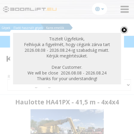
bezárás
Gépek
Eladó használt gépek
Karos emelők
Tisztelt Ügyfelünk,
Termékek szűrése
Felhívjuk a figyelmét, hogy cégünk zárva tart
2026.08.08 - 2026.08.24-ig szabadság miatt.
Kérjük megértésüket.
Karos emelők
Dear Customer.
We will be close 2026.08.08 - 2026.08.24
Rendezés:
Thanks for your understanding!
Haulotte HA41PX - 41,5 m - 4x4x4