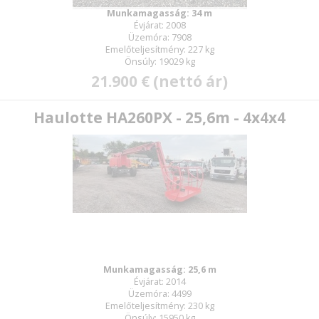
Munkamagasság: 34 m
Évjárat: 2008
Üzemóra: 7908
Emelőteljesítmény: 227 kg
Önsúly: 19029 kg
21.900 € (nettó ár)
Haulotte HA260PX - 25,6m - 4x4x4
Munkamagasság: 25,6 m
Évjárat: 2014
Üzemóra: 4499
Emelőteljesítmény: 230 kg
Önsúly: 15950 kg