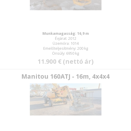
Jelszó:
Munkamagasság: 16,9 m
Évjárat: 2012
Üzemóra: 1014
Új jelszó
Emelőteljesítmény: 200 kg
Önsúly: 6950 kg
11.900 € (nettó ár)
Manitou 160ATJ - 16m, 4x4x4