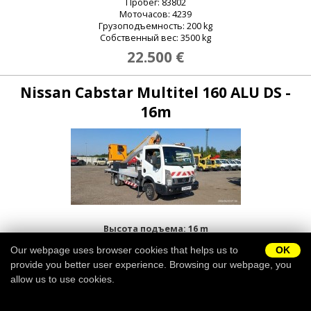
Пробег: 83802
Моточасов: 4239
Грузоподъемность: 200 kg
Собственный вес: 3500 kg
22.500 €
Nissan Cabstar Multitel 160 ALU DS -
16m
Высота подъема: 16 m
Год: 2017
Our webpage uses browser cookies that helps us to
OK
Пробег: 91738
Моточасов: 2893
provide you better user experience. Browsing our webpage, you
Грузоподъемность: 200 kg
allow us to use cookies.
Собственный вес: 3500 kg
22.500 €