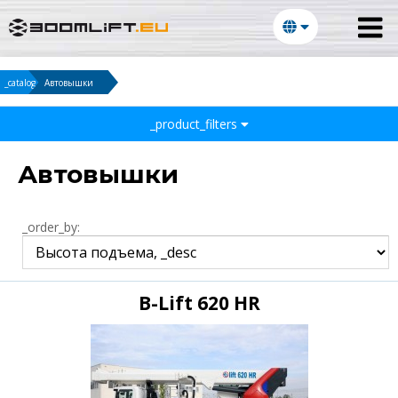
_catalog
Автовышки
_product_filters
Автовышки
_order_by:
B-Lift 620 HR