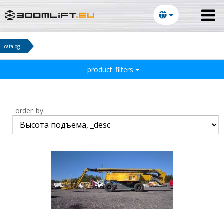
_catalog
_product_filters
_order_by: