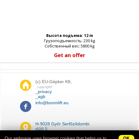
Высота подъема: 12 m
Грузоподъемность: 230 kg
Собственный вес: 5800 kg
Get an offer
(c) EU-Gépker Kft,
_copyright!
_privacy
_agb
info@boomlift.eu
H-9028 Győr Serfőződombi
dűlő 5.
Our webpage uses browser cookies that helps us to
OK