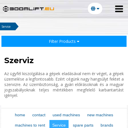
Service
Filter Products
Szerviz
Az ügyfél kiszolgálása a gépek eladásával nem ér véget, a gépek
üzemelése a legfontosabb. Ezért cégünk nagy hangsúlyt fektet a
szervizre. Az üzembiztonság, a gyári előírásoknak és a magyar
jogszabályoknak teljes mértékben megfelelő karbantartást
igényel.
E-mail:
home
contact
used machines
new machines
Password:
machines to rent
Service
spare parts
brands