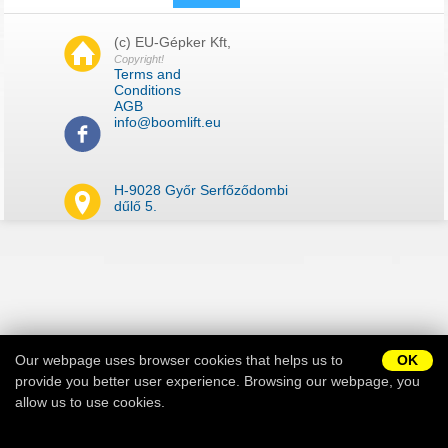
(c) EU-Gépker Kft,
Copyright!
Terms and
Conditions
New password
AGB
info@boomlift.eu
H-9028 Győr Serfőződombi
dűlő 5.
Impressum
Sitemap
Our webpage uses browser cookies that helps us to
OK
provide you better user experience. Browsing our webpage, you
allow us to use cookies.