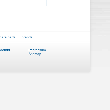
pare parts
brands
ődombi
Impressum
Sitemap