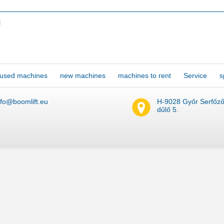
Password:
used machines
new machines
machines to rent
Service
s
New password
nfo@boomlift.eu
H-9028 Győr Serfőz
dűlő 5.