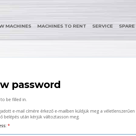
W MACHINES
MACHINES TO RENT
SERVICE
SPARE
ew password
 be filled in.
adott e-mail címére érkező e-mailben küldjük meg a véletlenszerűen g
ső belépés után kérjük változtasson meg.
ess:
E-mail: