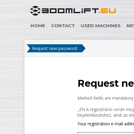
HOME
CONTACT
USED MACHINES
NE
Request new password
Request n
Marked fields are mandatory to
_EN A regisztráció során meg
bejelentkezéshez, amit az el
Your registration e-mail addr