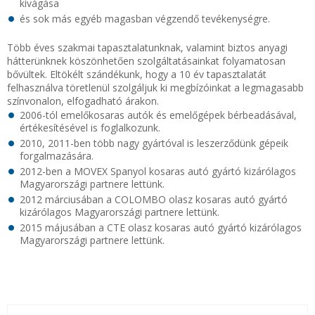
kivágása
és sok más egyéb magasban végzendő tevékenységre.
Több éves szakmai tapasztalatunknak, valamint biztos anyagi
hátterünknek köszönhetően szolgáltatásainkat folyamatosan
bővültek. Eltökélt szándékunk, hogy a 10 év tapasztalatát
felhasználva töretlenül szolgáljuk ki megbízóinkat a legmagasabb
színvonalon, elfogadható árakon.
2006-tól emelőkosaras autók és emelőgépek bérbeadásával,
értékesítésével is foglalkozunk.
2010, 2011-ben több nagy gyártóval is leszerződünk gépeik
forgalmazására.
2012-ben a MOVEX Spanyol kosaras autó gyártó kizárólagos
Magyarországi partnere lettünk.
2012 márciusában a COLOMBO olasz kosaras autó gyártó
kizárólagos Magyarországi partnere lettünk.
2015 májusában a CTE olasz kosaras autó gyártó kizárólagos
Magyarországi partnere lettünk.