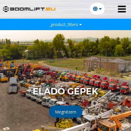
_product_filters
ELADÓ GÉPEK
Megnézem