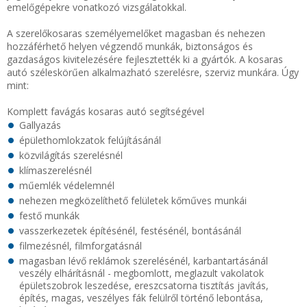
emelőgépekre vonatkozó vizsgálatokkal.
A szerelőkosaras személyemelőket magasban és nehezen
hozzáférhető helyen végzendő munkák, biztonságos és
gazdaságos kivitelezésére fejlesztették ki a gyártók. A kosaras
autó széleskörűen alkalmazható szerelésre, szerviz munkára. Úgy
mint:
Komplett favágás kosaras autó segítségével
Gallyazás
épülethomlokzatok felújításánál
közvilágítás szerelésnél
klímaszerelésnél
műemlék védelemnél
nehezen megközelíthető felületek kőműves munkái
festő munkák
vasszerkezetek építésénél, festésénél, bontásánál
filmezésnél, filmforgatásnál
magasban lévő reklámok szerelésénél, karbantartásánál
veszély elhárításnál - megbomlott, meglazult vakolatok
épületszobrok leszedése, ereszcsatorna tisztítás javítás,
építés, magas, veszélyes fák felülről történő lebontása,