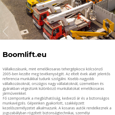
Boomlift.eu
Vállalkozásunk, mint emelőkosaras tehergépkocsi kölcsönző
2005-ben kezdte meg tevékenységét. Az eltelt évek alatt jelentős
referencia munkákkal tudunk szolgálni. Kisebb-nagyobb
vállalkozásoknál, országos nagy vállalatoknál, üzemekben és
gyárakban végeztünk különböző munkálatokat emelőkosaras
járműveinkkel.
Fő szempontunk a megbízhatóság, kedvező ár és a biztonságos
munkavégzés. Gépeinken gyakorlott, szakképzett
kezelőszemélyzetet alkalmazunk. A kosaras autók rendelkeznek a
jogszabályban rögzített biztonságtechnikai, személyi