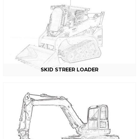
_email:
_password:
SKID STREER LOADER
_lost_password