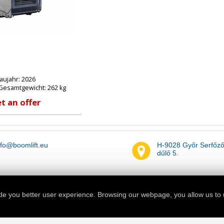
aujahr: 2026
Gesamtgewicht: 262 kg
t an offer
nfo@boomlift.eu
H-9028 Győr Serfőz
dűlő 5.
de you better user experience. Browsing our webpage, you allow us to 