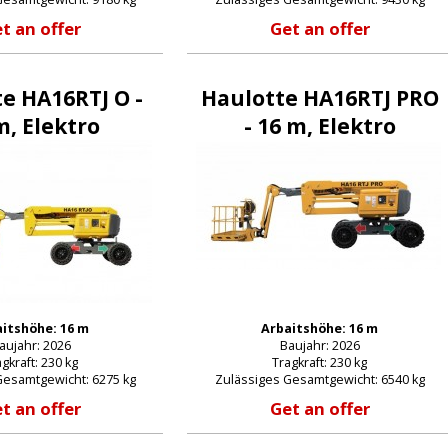
t an offer
Get an offer
vergessenes Passwort
e HA16RTJ O -
Haulotte HA16RTJ PRO
m, Elektro
- 16 m, Elektro
itshöhe: 16 m
Arbaitshöhe: 16 m
aujahr: 2026
Baujahr: 2026
gkraft: 230 kg
Tragkraft: 230 kg
Gesamtgewicht: 6275 kg
Zulässiges Gesamtgewicht: 6540 kg
t an offer
Get an offer