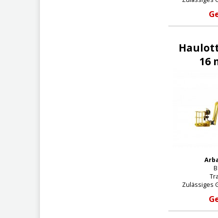
Ge
Haulott
16 
Arba
B
Tra
Zulässiges 
Ge