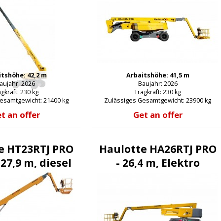
itshöhe: 42,2 m
Arbaitshöhe: 41,5 m
aujahr: 2026
Baujahr: 2026
gkraft: 230 kg
Tragkraft: 230 kg
esamtgewicht: 21400 kg
Zulässiges Gesamtgewicht: 23900 kg
t an offer
Get an offer
e HT23RTJ PRO
Haulotte HA26RTJ PRO
 27,9 m, diesel
- 26,4 m, Elektro