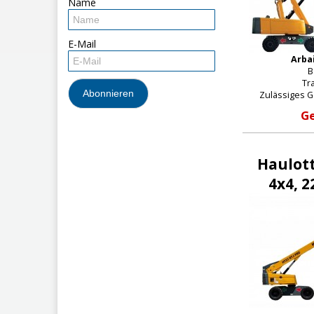
Name
E-Mail
Arba
B
Tra
Zulässiges G
Ge
Haulott
4x4, 2