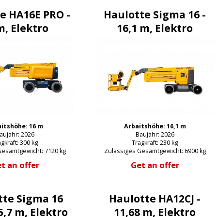
e HA16E PRO -
Haulotte Sigma 16 -
m, Elektro
16,1 m, Elektro
itshöhe: 16 m
Arbaitshöhe: 16,1 m
aujahr: 2026
Baujahr: 2026
gkraft: 300 kg
Tragkraft: 230 kg
Gesamtgewicht: 7120 kg
Zulässiges Gesamtgewicht: 6900 kg
t an offer
Get an offer
tte Sigma 16
Haulotte HA12CJ -
5,7 m, Elektro
11,68 m, Elektro