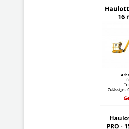
Haulott
16 
Arba
B
Tra
Zulässiges 
Ge
Haulo
PRO - 1