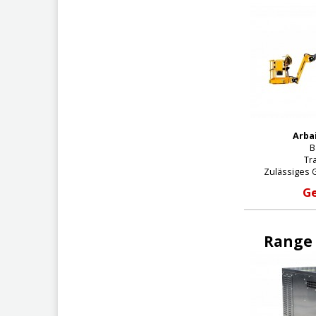
Arba
B
Tra
Zulässiges 
Ge
Range 