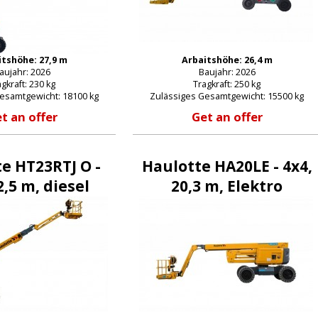
itshöhe: 27,9 m
Arbaitshöhe: 26,4 m
aujahr: 2026
Baujahr: 2026
gkraft: 230 kg
Tragkraft: 250 kg
esamtgewicht: 18100 kg
Zulässiges Gesamtgewicht: 15500 kg
t an offer
Get an offer
e HT23RTJ O -
Haulotte HA20LE - 4x4,
2,5 m, diesel
20,3 m, Elektro