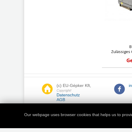
B
Zulässiges 
Ge
(c) EU-Gépker Kft,
i
Copyright!
Datenschutz
AGB
Our webpage uses browser cookies that helps us to provi