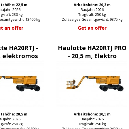
itshöhe: 22,5 m
Arbaitshöhe: 20,3 m
aujahr: 2026
Baujahr: 2026
gkraft: 230 kg
Tragkraft: 250 kg
esamtgewicht: 13400 kg
Zulässiges Gesamtgewicht: 9375 kg
t an offer
Get an offer
te HA20RTJ -
Haulotte HA20RTJ PRO
, elektromos
- 20,5 m, Elektro
E-Mail:
itshöhe: 20,5 m
Arbaitshöhe: 20,5 m
Passwort:
aujahr: 2026
Baujahr: 2026
gkraft: 250 kg
Tragkraft: 250 kg
Gesamtgewicht: 9180 kg
Zulässiges Gesamtgewicht: 9430 kg