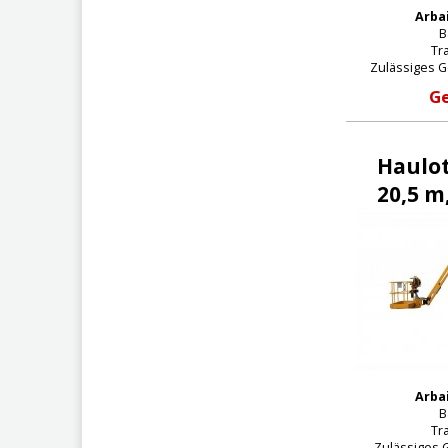
Arba
B
Tra
Zulässiges G
Ge
Haulot
20,5 m
Arba
B
Tra
Zulässiges 