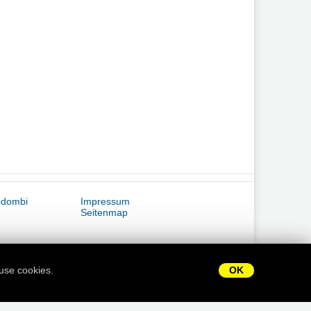
ődombi
Impressum
Seitenmap
use cookies.
OK