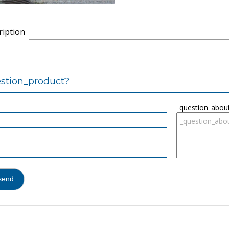
ription
_email:
stion_product?
_password:
_question_abou
_lost_password