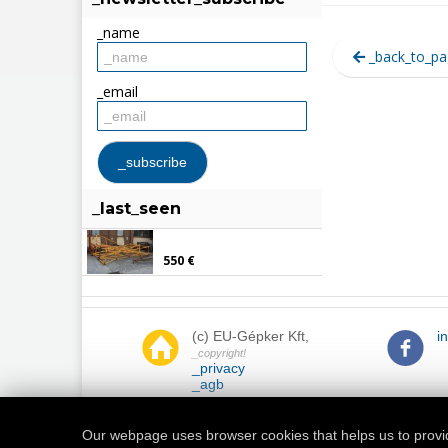
_name
_back_to_pa
_email
_last_seen
550 €
(c) EU-Gépker Kft,
i
_copyright!
_privacy
_agb
Our webpage uses browser cookies that helps us to provi