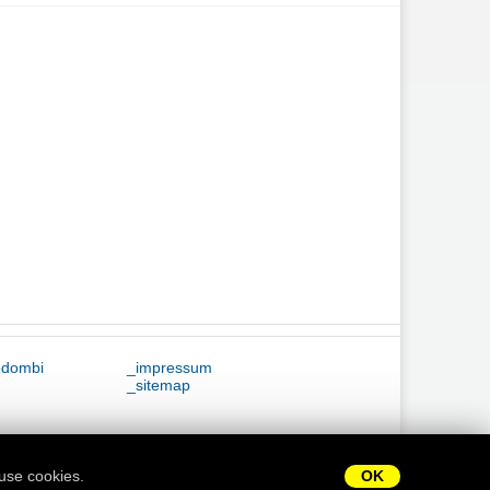
ődombi
_impressum
_sitemap
use cookies.
OK