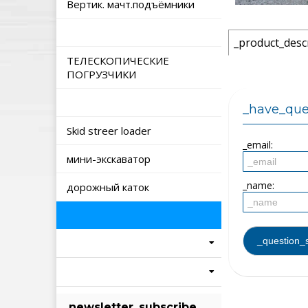
Вертик. мачт.подъёмники
_product_desc
ТЕЛЕСКОПИЧЕСКИЕ
ПОГРУЗЧИКИ
_have_que
Skid streer loader
_email:
мини-экскаватор
_name:
дорожный каток
_newsletter_subscribe