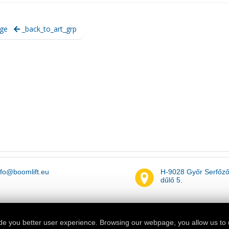
ge
_back_to_art_grp
nfo@boomlift.eu
H-9028 Győr Serfőz
dűlő 5.
de you better user experience. Browsing our webpage, you allow us to 